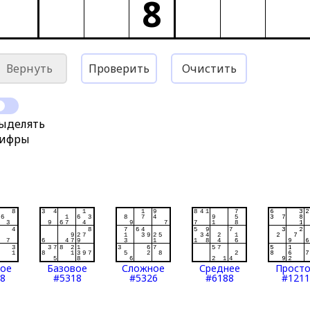
8
Вернуть
Проверить
Очистить
ыделять
ифры
тое
Базовое
Сложное
Среднее
Прост
8
#5318
#5326
#6188
#1211