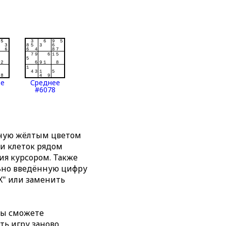
ее
Среднее
#6078
нную жёлтым цветом
ти клеток рядом
я курсором. Также
льно введённую цифру
X" или заменить
вы сможете
ть игру заново,