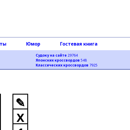
оты
Юмор
Гостевая книга
Судоку на сайте
29764
Японских кроссвордов
548
Классических кроссвордов
7925
✎
X