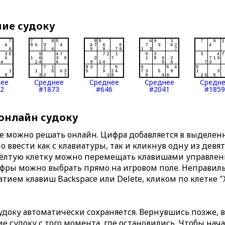
ние судоку
нее
Среднее
Среднее
Среднее
Средн
2
#1873
#646
#2041
#1859
 онлайн судоку
те можно решать онлайн. Цифра добавляется в выделе
 ввести как с клавиатуры, так и кликнув одну из девя
Жёлтую клетку можно перемещать клавишами управлени
ифры можно выбрать прямо на игровом поле. Неправи
тием клавиш Backspace или Delete, кликом по клетке "
доку автоматически сохраняется. Вернувшись позже, 
 судоку с того момента, где остановились. Чтобы нача