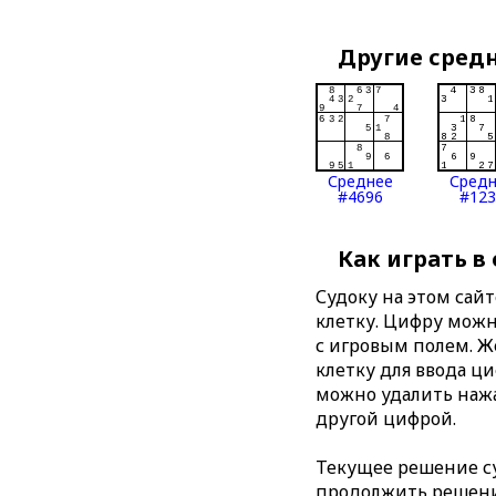
Другие сред
Среднее
Сред
#4696
#123
Как играть в
Судоку на этом сай
клетку. Цифру можно
с игровым полем. 
клетку для ввода ц
можно удалить нажа
другой цифрой.
Текущее решение су
продолжить решение