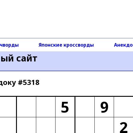
чворды
Японские кроссворды
Анекд
ный сайт
доку #5318
5
9
2