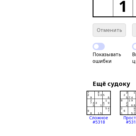
1
Отменить
Показывать
В
ошибки
ц
Ещё судоку
Сложное
Прос
#5318
#531