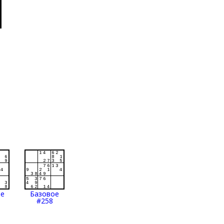
ое
Базовое
#258