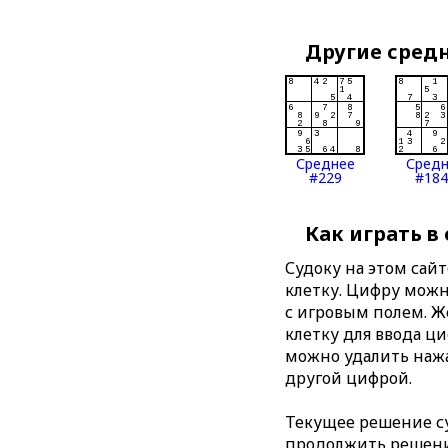
Другие сред
Среднее
Сред
#229
#184
Как играть в
Судоку на этом сай
клетку. Цифру можно
с игровым полем. 
клетку для ввода ц
можно удалить нажа
другой цифрой.
Текущее решение су
продолжить решение