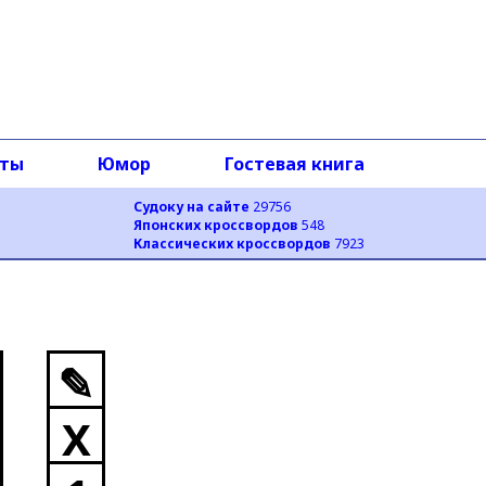
оты
Юмор
Гостевая книга
Судоку на сайте
29756
Японских кроссвордов
548
Классических кроссвордов
7923
✎
X