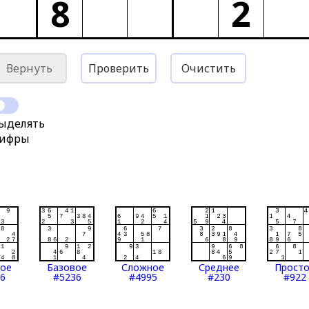
8
2
Вернуть
Проверить
Очистить
ыделять
ифры
тое
Базовое
Сложное
Среднее
Прост
6
#5236
#4995
#230
#922