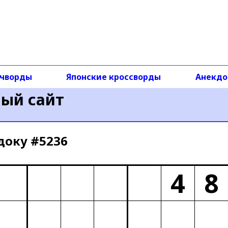
чворды
Японские кроссворды
Анекд
ный сайт
доку #5236
4
8