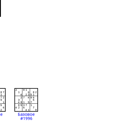
ое
Базовое
#1996