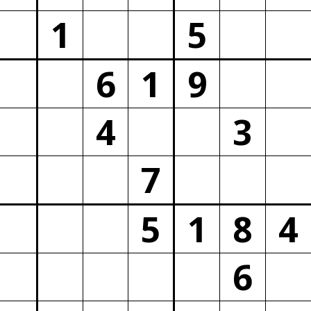
1
5
6
1
9
4
3
7
5
1
8
4
6