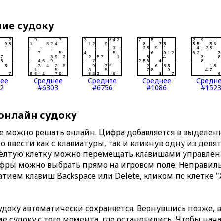
ние судоку
нее
Среднее
Среднее
Среднее
Средн
2
#6303
#6756
#1086
#1523
 онлайн судоку
те можно решать онлайн. Цифра добавляется в выделе
 ввести как с клавиатуры, так и кликнув одну из девя
Жёлтую клетку можно перемещать клавишами управлени
ифры можно выбрать прямо на игровом поле. Неправи
тием клавиш Backspace или Delete, кликом по клетке "
доку автоматически сохраняется. Вернувшись позже, 
 судоку с того момента, где остановились. Чтобы нача