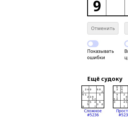
9
Отменить
Показывать
В
ошибки
ц
Ещё судоку
Сложное
Прос
#5236
#523