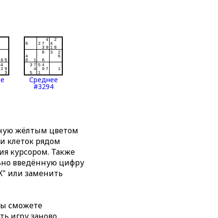
ее
Среднее
#3294
нную жёлтым цветом
ти клеток рядом
я курсором. Также
льно введённую цифру
X" или заменить
вы сможете
ть игру заново,