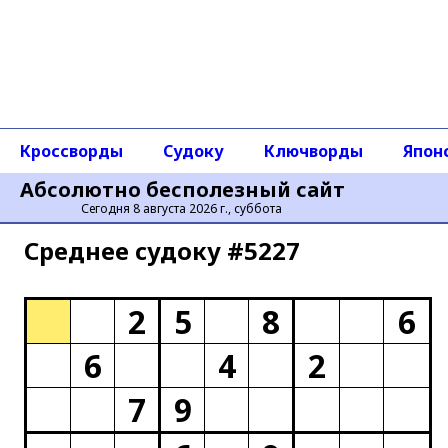
Кроссворды
Судоку
Ключворды
Япон
Абсолютно бесполезный сайт
Сегодня 8 августа 2026 г., суббота
Среднее cудоку #5227
2
5
8
6
6
4
2
7
9