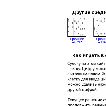
Другие сред
Среднее
Сред
#6292
#136
Как играть в
Судоку на этом сай
клетку. Цифру можно
с игровым полем. 
клетку для ввода ц
можно удалить нажа
другой цифрой.
Текущее решение су
продолжить решение