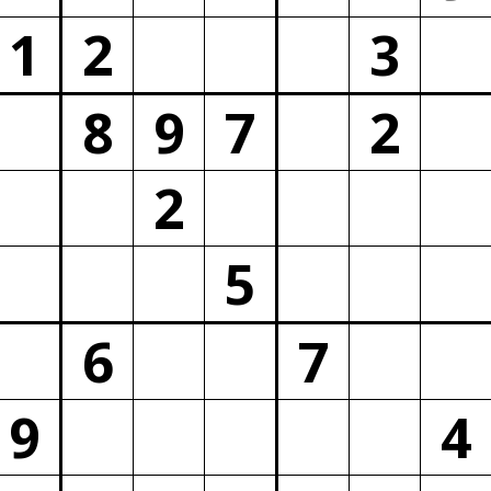
1
2
3
8
9
7
2
2
5
6
7
9
4