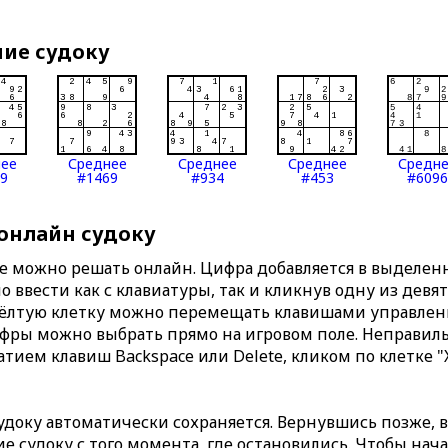
ние судоку
нее
Среднее
Среднее
Среднее
Средн
9
#1469
#934
#453
#6096
 онлайн судоку
те можно решать онлайн. Цифра добавляется в выделе
 ввести как с клавиатуры, так и кликнув одну из девя
Жёлтую клетку можно перемещать клавишами управлени
ифры можно выбрать прямо на игровом поле. Неправи
тием клавиш Backspace или Delete, кликом по клетке "
доку автоматически сохраняется. Вернувшись позже, 
 судоку с того момента, где остановились. Чтобы нача