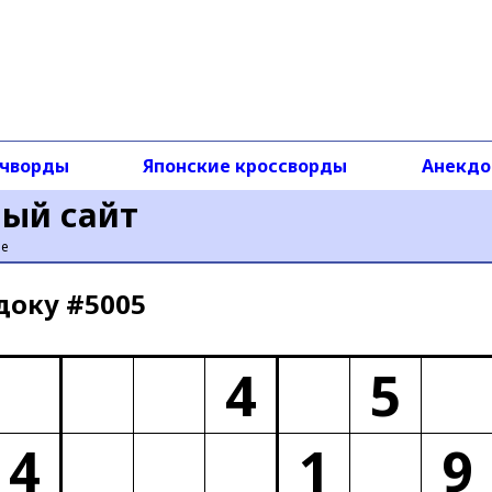
чворды
Японские кроссворды
Анекд
ный сайт
ье
доку #5005
4
5
4
1
9