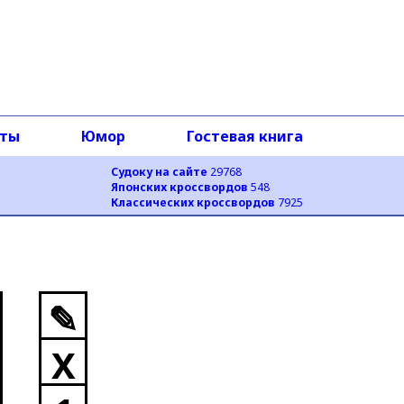
оты
Юмор
Гостевая книга
Судоку на сайте
29768
Японских кроссвордов
548
Классических кроссвордов
7925
✎
X