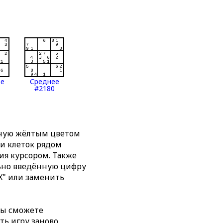
ее
Среднее
#2180
нную жёлтым цветом
ти клеток рядом
я курсором. Также
льно введённую цифру
X" или заменить
вы сможете
ть игру заново,