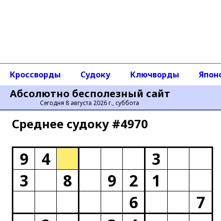
Кроссворды
Судоку
Ключворды
Япон
Абсолютно бесполезный сайт
Сегодня 8 августа 2026 г., суббота
Среднее cудоку #4970
9
4
3
3
8
9
2
1
6
7