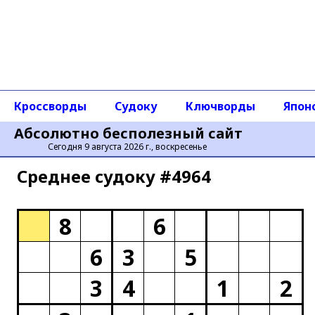
Кроссворды
Судоку
Ключворды
Япон
Абсолютно бесполезный сайт
Сегодня 9 августа 2026 г., воскресенье
Среднее cудоку #4964
8
6
6
3
5
3
4
1
2