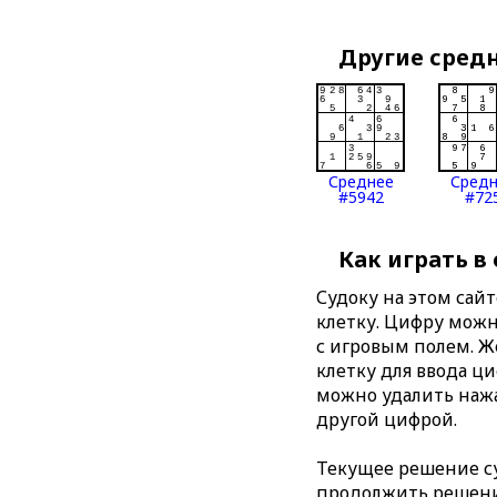
Другие сред
Среднее
Сред
#5942
#72
Как играть в
Судоку на этом сай
клетку. Цифру можно
с игровым полем. 
клетку для ввода ц
можно удалить нажа
другой цифрой.
Текущее решение су
продолжить решение