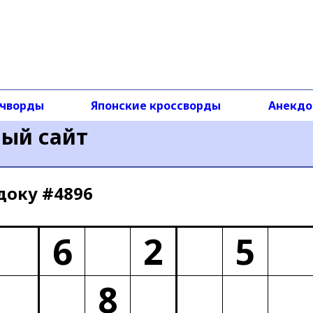
чворды
Японские кроссворды
Анекд
ный сайт
доку #4896
6
2
5
8