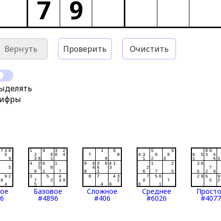
7
9
Вернуть
Проверить
Очистить
ыделять
ифры
тое
Базовое
Сложное
Среднее
Прост
6
#4896
#406
#6026
#4077