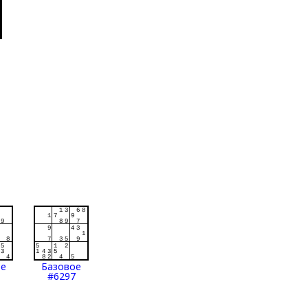
ое
Базовое
#6297