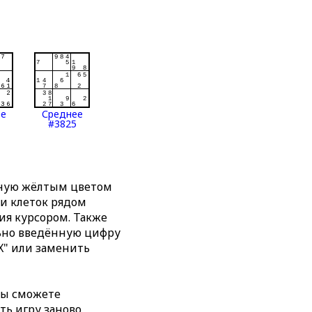
ее
Среднее
#3825
нную жёлтым цветом
ти клеток рядом
я курсором. Также
льно введённую цифру
X" или заменить
вы сможете
ть игру заново,