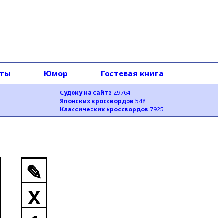
оты
Юмор
Гостевая книга
Судоку на сайте
29764
Японских кроссвордов
548
Классических кроссвордов
7925
✎
X