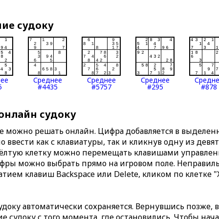
ние судоку
нее
Среднее
Среднее
Среднее
Средн
5
#4435
#5757
#295
#878
 онлайн судоку
те можно решать онлайн. Цифра добавляется в выделе
 ввести как с клавиатуры, так и кликнув одну из девя
Жёлтую клетку можно перемещать клавишами управлени
ифры можно выбрать прямо на игровом поле. Неправи
тием клавиш Backspace или Delete, кликом по клетке "
доку автоматически сохраняется. Вернувшись позже, 
 судоку с того момента, где остановились. Чтобы нача