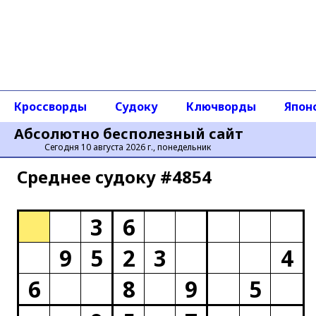
Кроссворды
Судоку
Ключворды
Япон
Абсолютно бесполезный сайт
Сегодня 10 августа 2026 г., понедельник
Среднее cудоку #4854
3
6
9
5
2
3
4
6
8
9
5