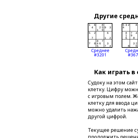
Другие сред
Среднее
Сред
#3201
#367
Как играть в
Судоку на этом сай
клетку. Цифру можно
с игровым полем. 
клетку для ввода ц
можно удалить нажа
другой цифрой.
Текущее решение су
продолжить решение