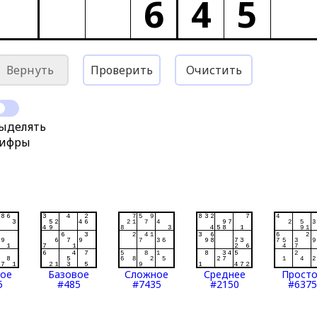
6
4
5
Вернуть
Проверить
Очистить
ыделять
ифры
тое
Базовое
Сложное
Среднее
Прост
5
#485
#7435
#2150
#6375