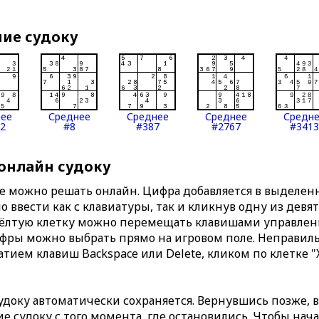
ние судоку
нее
Среднее
Среднее
Среднее
Средн
2
#8
#387
#2767
#3413
 онлайн судоку
те можно решать онлайн. Цифра добавляется в выделе
 ввести как с клавиатуры, так и кликнув одну из девя
Жёлтую клетку можно перемещать клавишами управлени
ифры можно выбрать прямо на игровом поле. Неправи
тием клавиш Backspace или Delete, кликом по клетке "
доку автоматически сохраняется. Вернувшись позже, 
 судоку с того момента, где остановились. Чтобы нача