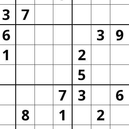
3
7
6
3
9
1
2
5
7
3
6
8
1
2