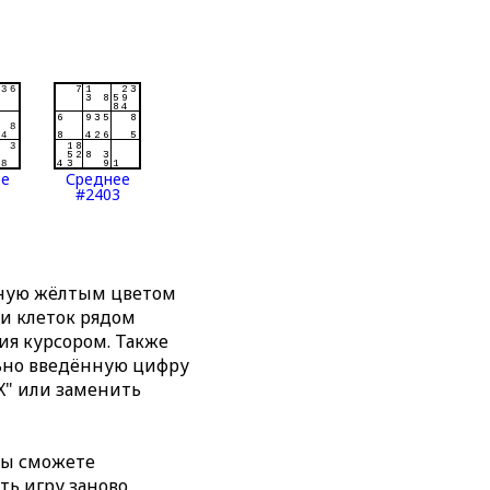
ее
Среднее
#2403
нную жёлтым цветом
ти клеток рядом
я курсором. Также
льно введённую цифру
X" или заменить
вы сможете
ть игру заново,