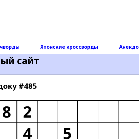
чворды
Японские кроссворды
Анекд
ный сайт
доку #485
8
2
4
5