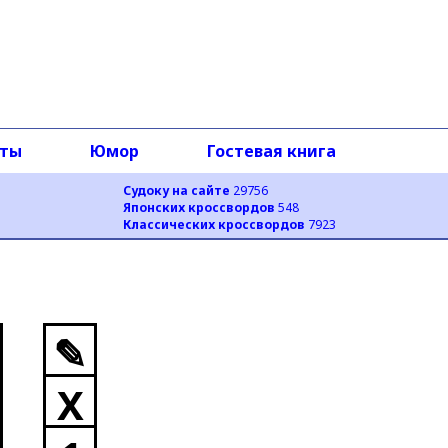
оты
Юмор
Гостевая книга
Судоку на сайте
29756
Японских кроссвордов
548
Классических кроссвордов
7923
✎
X