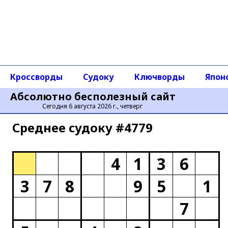
Кроссворды
Судоку
Ключворды
Япон
Абсолютно бесполезный сайт
Сегодня 6 августа 2026 г., четверг
Среднее cудоку #4779
4
1
3
6
3
7
8
9
5
1
7