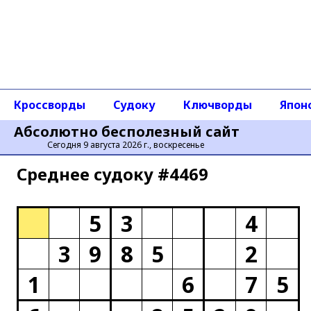
Кроссворды
Судоку
Ключворды
Япон
Абсолютно бесполезный сайт
Сегодня 9 августа 2026 г., воскресенье
Среднее cудоку #4469
5
3
4
3
9
8
5
2
1
6
7
5