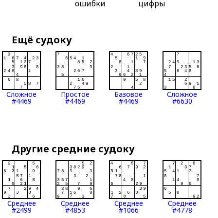
ошибки
цифры
Ещё судоку
Сложное
Простое
Базовое
Сложное
#4469
#4469
#4469
#6630
Другие средние судоку
Среднее
Среднее
Среднее
Среднее
#2499
#4853
#1066
#4778