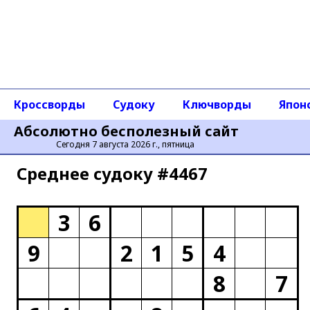
Кроссворды
Судоку
Ключворды
Япон
Абсолютно бесполезный сайт
Сегодня 7 августа 2026 г., пятница
Среднее cудоку #4467
3
6
9
2
1
5
4
8
7