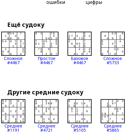
ошибки
цифры
Ещё судоку
Сложное
Простое
Базовое
Сложное
#4467
#4467
#4467
#5733
Другие средние судоку
Среднее
Среднее
Среднее
Среднее
#1191
#4721
#5105
#5865