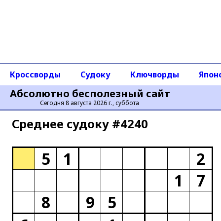
Кроссворды
Судоку
Ключворды
Япон
Абсолютно бесполезный сайт
Сегодня 8 августа 2026 г., суббота
Среднее cудоку #4240
5
1
2
1
7
8
9
5