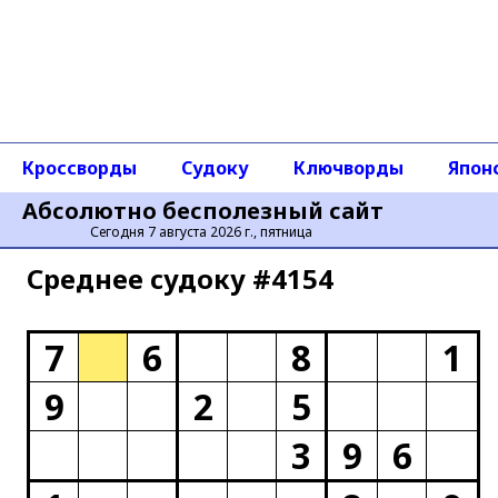
Кроссворды
Судоку
Ключворды
Япон
Абсолютно бесполезный сайт
Сегодня 7 августа 2026 г., пятница
Среднее cудоку #4154
7
6
8
1
9
2
5
3
9
6