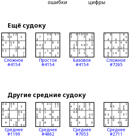
ошибки
цифры
Ещё судоку
Сложное
Простое
Базовое
Сложное
#4154
#4154
#4154
#7265
Другие средние судоку
Среднее
Среднее
Среднее
Среднее
#1199
#4862
#7053
#2711