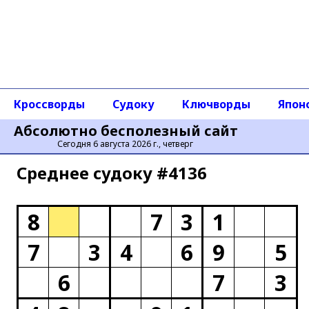
Кроссворды
Судоку
Ключворды
Япон
Абсолютно бесполезный сайт
Сегодня 6 августа 2026 г., четверг
Среднее cудоку #4136
8
7
3
1
7
3
4
6
9
5
6
7
3