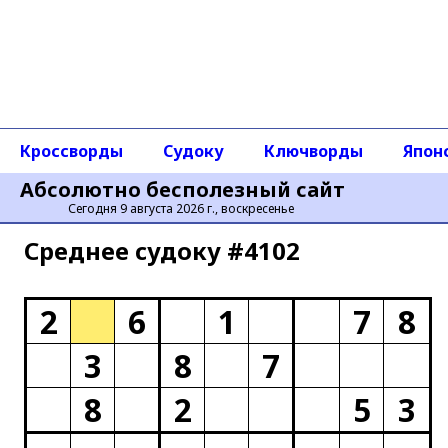
Кроссворды
Судоку
Ключворды
Япон
Абсолютно бесполезный сайт
Сегодня 9 августа 2026 г., воскресенье
Среднее cудоку #4102
2
6
1
7
8
3
8
7
8
2
5
3