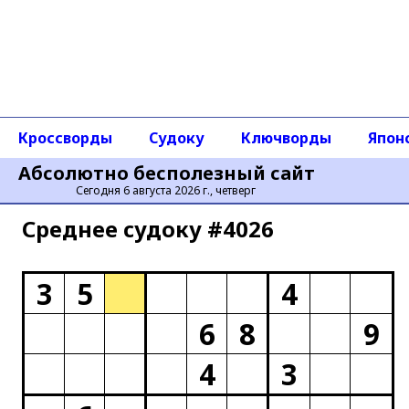
Кроссворды
Судоку
Ключворды
Япон
Абсолютно бесполезный сайт
Сегодня 6 августа 2026 г., четверг
Среднее cудоку #4026
3
5
4
6
8
9
4
3