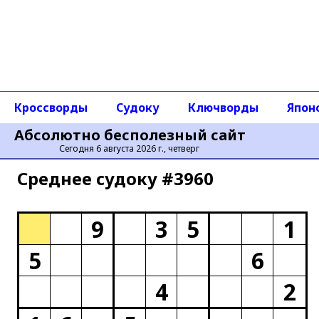
Кроссворды
Судоку
Ключворды
Япон
Абсолютно бесполезный сайт
Сегодня 6 августа 2026 г., четверг
Среднее cудоку #3960
9
3
5
1
5
6
4
2