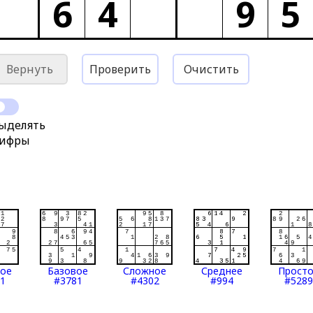
6
4
9
5
Вернуть
Проверить
Очистить
ыделять
ифры
тое
Базовое
Сложное
Среднее
Прост
1
#3781
#4302
#994
#5289