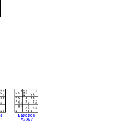
ое
Базовое
#3067