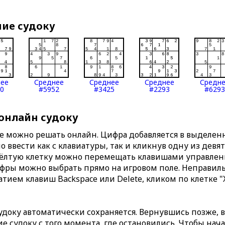
ние судоку
нее
Среднее
Среднее
Среднее
Средн
0
#5952
#3425
#2293
#6293
 онлайн судоку
те можно решать онлайн. Цифра добавляется в выделе
 ввести как с клавиатуры, так и кликнув одну из девя
Жёлтую клетку можно перемещать клавишами управлени
ифры можно выбрать прямо на игровом поле. Неправи
тием клавиш Backspace или Delete, кликом по клетке "
доку автоматически сохраняется. Вернувшись позже, 
 судоку с того момента, где остановились. Чтобы нача