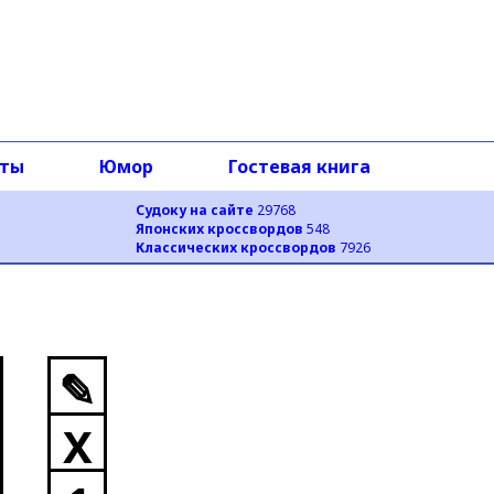
оты
Юмор
Гостевая книга
Судоку на сайте
29768
Японских кроссвордов
548
Классических кроссвордов
7926
✎
X