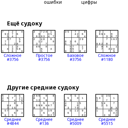
ошибки
цифры
Ещё судоку
Сложное
Простое
Базовое
Сложное
#3756
#3756
#3756
#1180
Другие средние судоку
Среднее
Среднее
Среднее
Среднее
#4844
#136
#5009
#5515