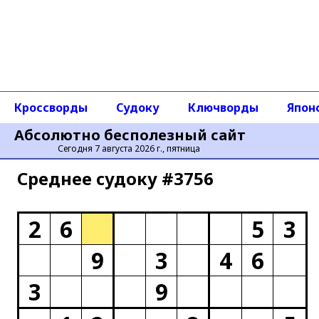
Кроссворды
Судоку
Ключворды
Япон
Абсолютно бесполезный сайт
Сегодня 7 августа 2026 г., пятница
Среднее cудоку #3756
2
6
5
3
9
3
4
6
3
9