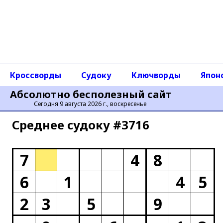
Кроссворды
Судоку
Ключворды
Япон
Абсолютно бесполезный сайт
Сегодня 9 августа 2026 г., воскресенье
Среднее cудоку #3716
7
4
8
6
1
4
5
2
3
5
9