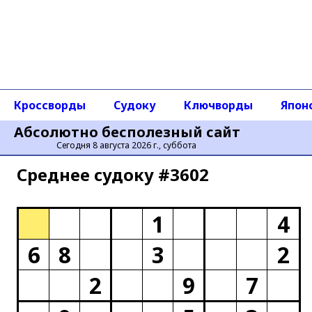
Кроссворды
Судоку
Ключворды
Япон
Абсолютно бесполезный сайт
Сегодня 8 августа 2026 г., суббота
Среднее cудоку #3602
1
4
6
8
3
2
2
9
7