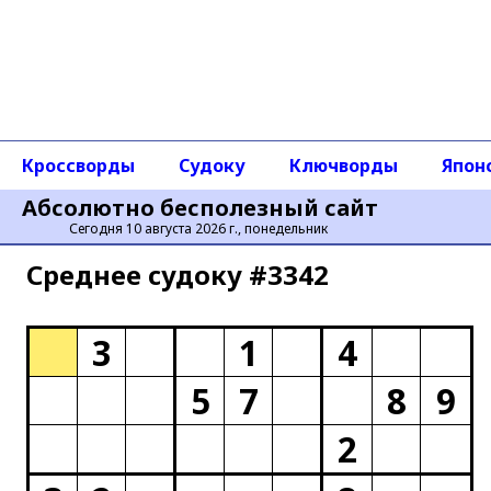
Кроссворды
Судоку
Ключворды
Япон
Абсолютно бесполезный сайт
Сегодня 10 августа 2026 г., понедельник
Среднее cудоку #3342
3
1
4
5
7
8
9
2