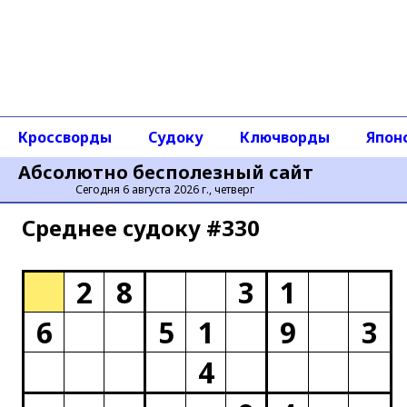
Кроссворды
Судоку
Ключворды
Япон
Абсолютно бесполезный сайт
Сегодня 6 августа 2026 г., четверг
Среднее cудоку #330
2
8
3
1
6
5
1
9
3
4