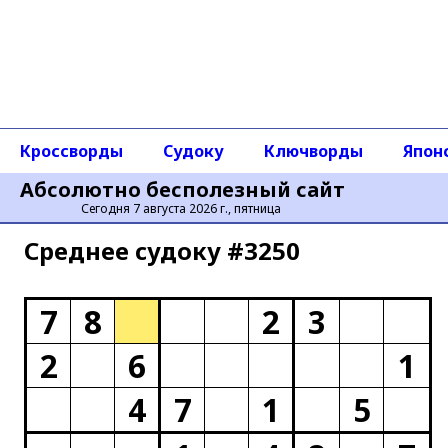
Кроссворды
Судоку
Ключворды
Япон
Абсолютно бесполезный сайт
Сегодня 7 августа 2026 г., пятница
Среднее cудоку #3250
7
8
2
3
2
6
1
4
7
1
5