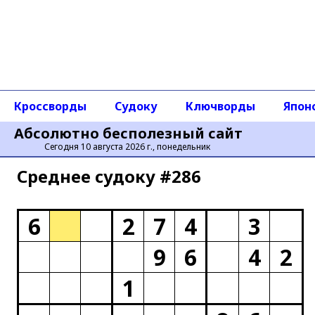
Кроссворды
Судоку
Ключворды
Япон
Абсолютно бесполезный сайт
Сегодня 10 августа 2026 г., понедельник
Среднее cудоку #286
6
2
7
4
3
9
6
4
2
1