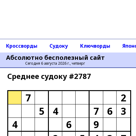
Кроссворды
Судоку
Ключворды
Япон
Абсолютно бесполезный сайт
Сегодня 6 августа 2026 г., четверг
Среднее cудоку #2787
7
2
5
4
7
6
3
4
6
9