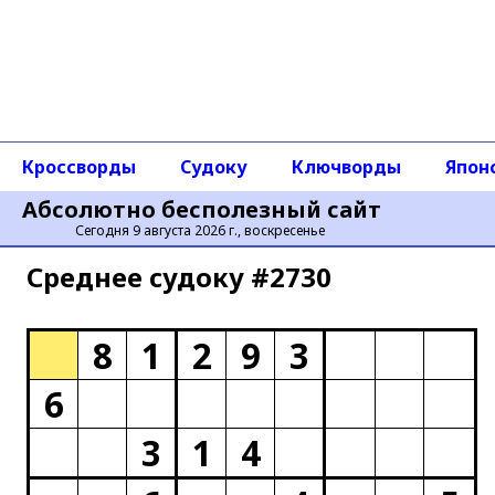
Кроссворды
Судоку
Ключворды
Япон
Абсолютно бесполезный сайт
Сегодня 9 августа 2026 г., воскресенье
Среднее cудоку #2730
8
1
2
9
3
6
3
1
4