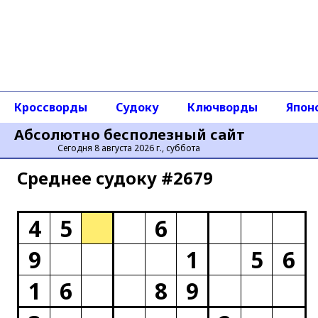
Кроссворды
Судоку
Ключворды
Япон
Абсолютно бесполезный сайт
Сегодня 8 августа 2026 г., суббота
Среднее cудоку #2679
4
5
6
9
1
5
6
1
6
8
9