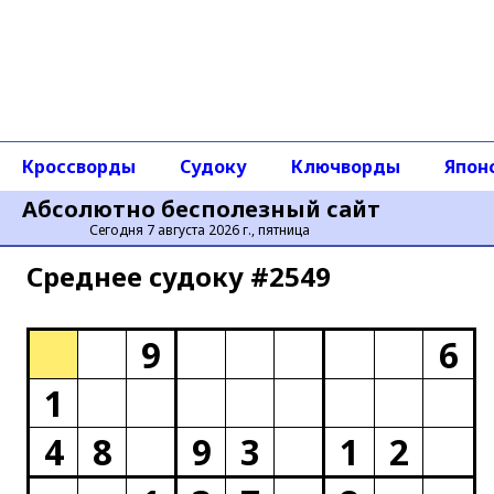
Кроссворды
Судоку
Ключворды
Япон
Абсолютно бесполезный сайт
Сегодня 7 августа 2026 г., пятница
Среднее cудоку #2549
9
6
1
4
8
9
3
1
2