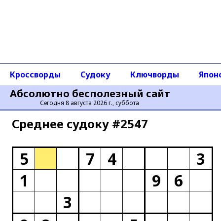
Кроссворды
Судоку
Ключворды
Япон
Абсолютно бесполезный сайт
Сегодня 8 августа 2026 г., суббота
Среднее cудоку #2547
5
7
4
3
1
9
6
3