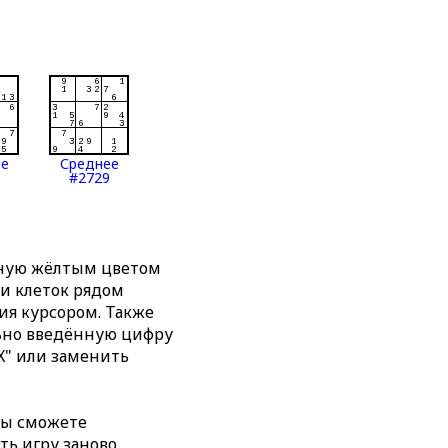
ее
Среднее
#2729
нную жёлтым цветом
ти клеток рядом
я курсором. Также
льно введённую цифру
X" или заменить
вы сможете
ть игру заново,