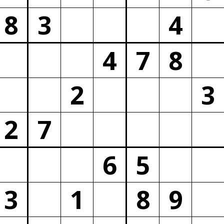
8
3
4
4
7
8
2
3
2
7
6
5
3
1
8
9