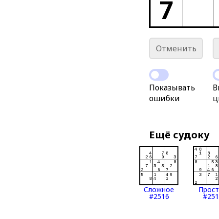
7
Отменить
Показывать
В
ошибки
ц
Ещё судоку
Сложное
Прос
#2516
#251