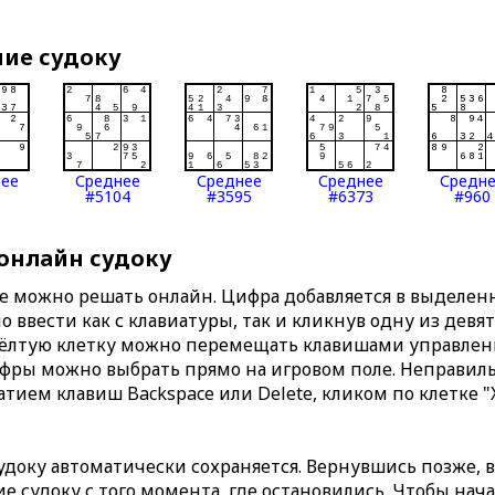
ние судоку
нее
Среднее
Среднее
Среднее
Средн
#5104
#3595
#6373
#960
 онлайн судоку
те можно решать онлайн. Цифра добавляется в выделе
 ввести как с клавиатуры, так и кликнув одну из девя
Жёлтую клетку можно перемещать клавишами управлени
ифры можно выбрать прямо на игровом поле. Неправи
тием клавиш Backspace или Delete, кликом по клетке "
доку автоматически сохраняется. Вернувшись позже, 
 судоку с того момента, где остановились. Чтобы нача