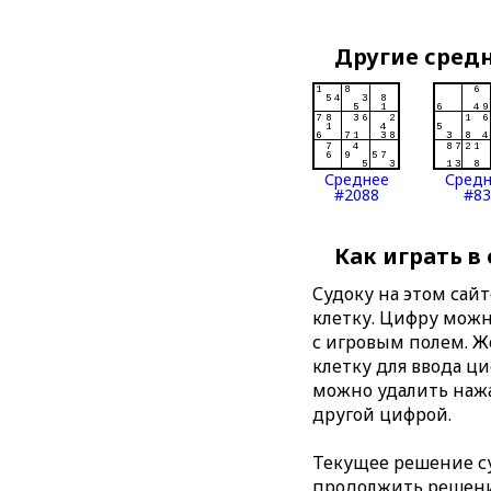
Другие сред
Среднее
Сред
#2088
#83
Как играть в
Судоку на этом сай
клетку. Цифру можно
с игровым полем. 
клетку для ввода ц
можно удалить нажа
другой цифрой.
Текущее решение су
продолжить решение