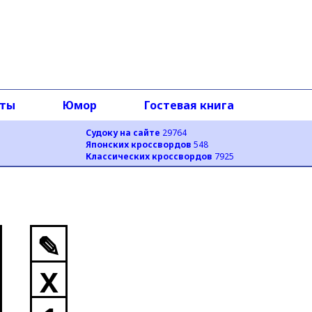
оты
Юмор
Гостевая книга
Судоку на сайте
29764
Японских кроссвордов
548
Классических кроссвордов
7925
✎
X