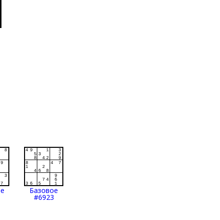
ое
Базовое
#6923