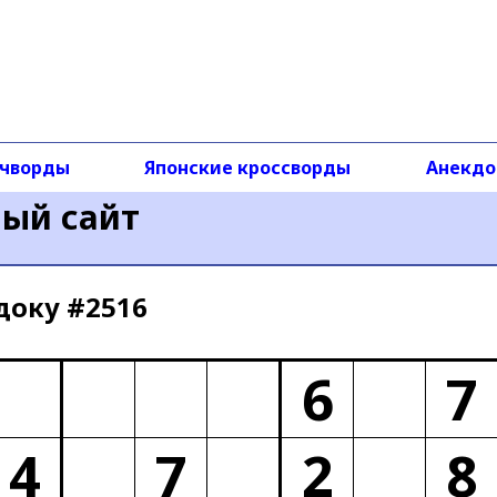
чворды
Японские кроссворды
Анекд
ный сайт
доку #2516
6
7
4
7
2
8