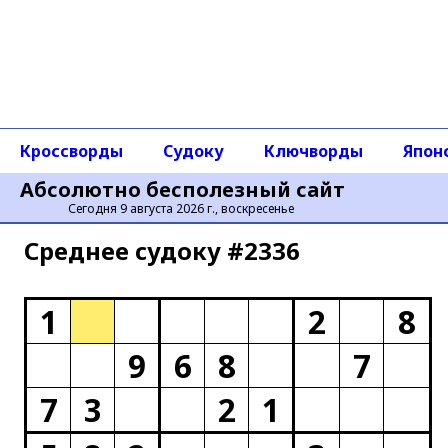
Кроссворды
Судоку
Ключворды
Япон
Абсолютно бесполезный сайт
Сегодня 9 августа 2026 г., воскресенье
Среднее cудоку #2336
1
2
8
9
6
8
7
7
3
2
1