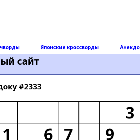
чворды
Японские кроссворды
Анекд
ный сайт
доку #2333
3
1
6
7
9