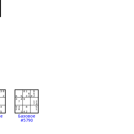
ое
Базовое
#5790