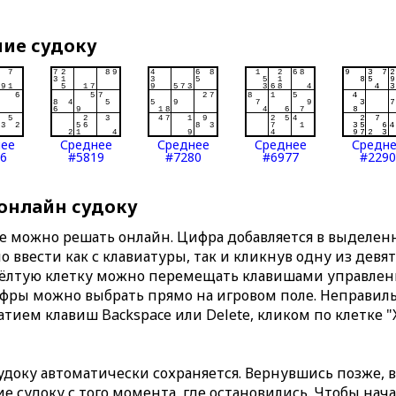
ние судоку
нее
Среднее
Среднее
Среднее
Средн
6
#5819
#7280
#6977
#2290
 онлайн судоку
те можно решать онлайн. Цифра добавляется в выделе
 ввести как с клавиатуры, так и кликнув одну из девя
Жёлтую клетку можно перемещать клавишами управлени
ифры можно выбрать прямо на игровом поле. Неправи
тием клавиш Backspace или Delete, кликом по клетке "
доку автоматически сохраняется. Вернувшись позже, 
 судоку с того момента, где остановились. Чтобы нача