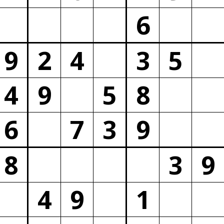
6
9
2
4
3
5
4
9
5
8
6
7
3
9
8
3
9
4
9
1