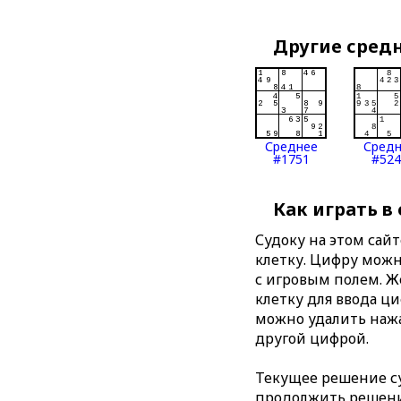
Другие сред
Среднее
Сред
#1751
#524
Как играть в
Судоку на этом сай
клетку. Цифру можно
с игровым полем. 
клетку для ввода ц
можно удалить нажа
другой цифрой.
Текущее решение су
продолжить решение