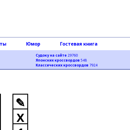
оты
Юмор
Гостевая книга
Судоку на сайте
29760
Японских кроссвордов
548
Классических кроссвордов
7924
✎
X