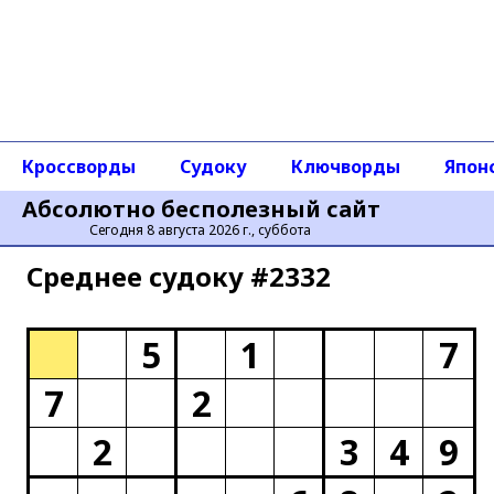
Кроссворды
Судоку
Ключворды
Япон
Абсолютно бесполезный сайт
Сегодня 8 августа 2026 г., суббота
Среднее cудоку #2332
5
1
7
7
2
2
3
4
9