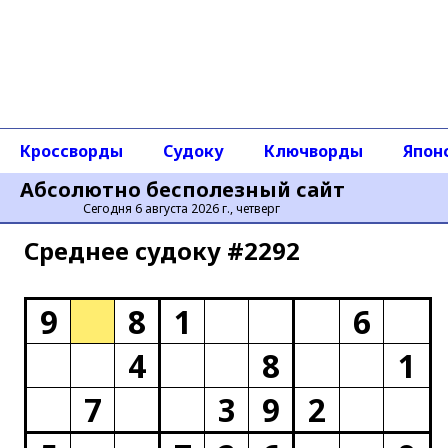
Кроссворды
Судоку
Ключворды
Япон
Абсолютно бесполезный сайт
Сегодня 6 августа 2026 г., четверг
Среднее cудоку #2292
9
8
1
6
4
8
1
7
3
9
2