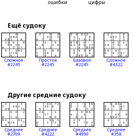
ошибки
цифры
Ещё судоку
Сложное
Простое
Базовое
Сложное
#2245
#2245
#2245
#4322
Другие средние судоку
Среднее
Среднее
Среднее
Среднее
#2709
#4222
#4990
#358