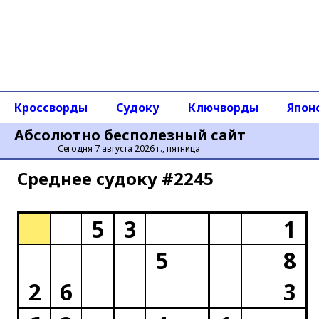
Кроссворды
Судоку
Ключворды
Япон
Абсолютно бесполезный сайт
Сегодня 7 августа 2026 г., пятница
Среднее cудоку #2245
5
3
1
5
8
2
6
3