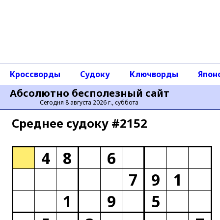
Кроссворды
Судоку
Ключворды
Япон
Абсолютно бесполезный сайт
Сегодня 8 августа 2026 г., суббота
Среднее cудоку #2152
4
8
6
7
9
1
1
9
5