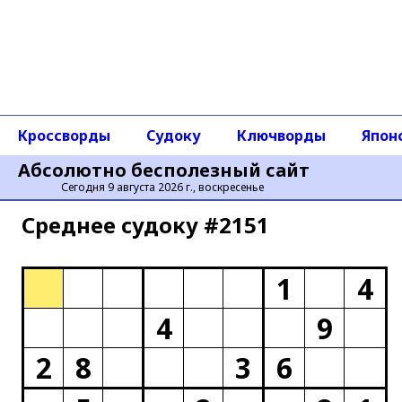
Кроссворды
Судоку
Ключворды
Япон
Абсолютно бесполезный сайт
Сегодня 9 августа 2026 г., воскресенье
Среднее cудоку #2151
1
4
4
9
2
8
3
6