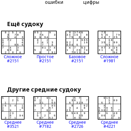
ошибки
цифры
Ещё судоку
Сложное
Простое
Базовое
Сложное
#2151
#2151
#2151
#1981
Другие средние судоку
Среднее
Среднее
Среднее
Среднее
#3521
#7182
#2726
#4221