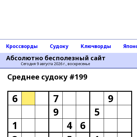
Кроссворды
Судоку
Ключворды
Япон
Абсолютно бесполезный сайт
Сегодня 9 августа 2026 г., воскресенье
Среднее cудоку #199
6
7
9
9
5
1
4
6