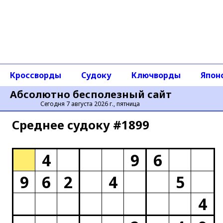
Кроссворды
Судоку
Ключворды
Япон
Абсолютно бесполезный сайт
Сегодня 7 августа 2026 г., пятница
Среднее cудоку #1899
4
9
6
9
6
2
4
5
4