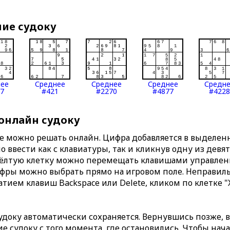
ние судоку
нее
Среднее
Среднее
Среднее
Средн
7
#421
#2270
#4877
#4228
 онлайн судоку
те можно решать онлайн. Цифра добавляется в выделе
 ввести как с клавиатуры, так и кликнув одну из девя
Жёлтую клетку можно перемещать клавишами управлени
ифры можно выбрать прямо на игровом поле. Неправи
тием клавиш Backspace или Delete, кликом по клетке "
доку автоматически сохраняется. Вернувшись позже, 
 судоку с того момента, где остановились. Чтобы нача