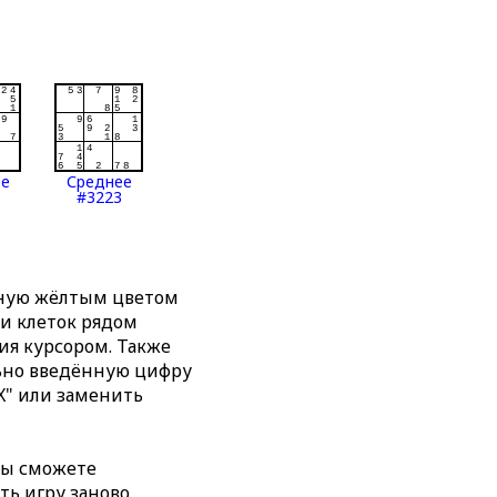
ее
Среднее
#3223
нную жёлтым цветом
ти клеток рядом
я курсором. Также
льно введённую цифру
X" или заменить
вы сможете
ть игру заново,