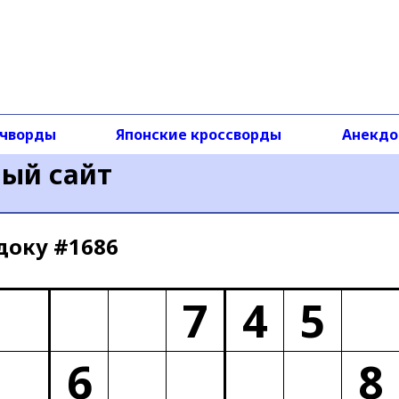
чворды
Японские кроссворды
Анекд
ный сайт
доку #1686
7
4
5
6
8