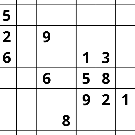
5
2
9
6
1
3
6
5
8
9
2
1
8