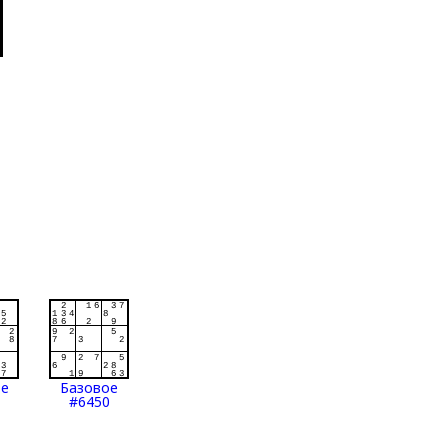
ое
Базовое
#6450