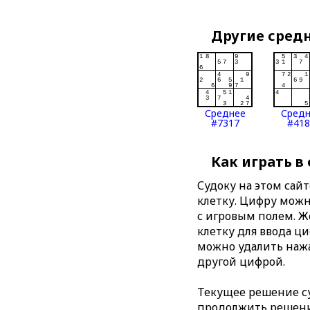
Другие сред
Среднее
Сред
#7317
#418
Как играть в
Судоку на этом сай
клетку. Цифру можно
с игровым полем. 
клетку для ввода ц
можно удалить нажа
другой цифрой.
Текущее решение су
продолжить решение