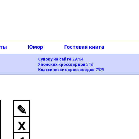
оты
Юмор
Гостевая книга
Судоку на сайте
29764
Японских кроссвордов
548
Классических кроссвордов
7925
✎
X