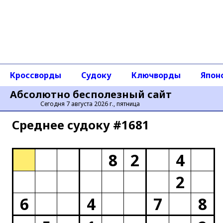
Кроссворды
Судоку
Ключворды
Япон
Абсолютно бесполезный сайт
Сегодня 7 августа 2026 г., пятница
Среднее cудоку #1681
8
2
4
2
6
4
7
8