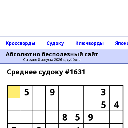
Кроссворды
Судоку
Ключворды
Япон
Абсолютно бесполезный сайт
Сегодня 8 августа 2026 г., суббота
Среднее cудоку #1631
5
9
3
5
4
8
5
9