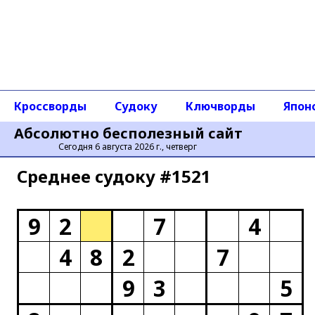
Кроссворды
Судоку
Ключворды
Япон
Абсолютно бесполезный сайт
Сегодня 6 августа 2026 г., четверг
Среднее cудоку #1521
9
2
7
4
4
8
2
7
9
3
5