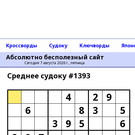
Кроссворды
Судоку
Ключворды
Япон
Абсолютно бесполезный сайт
Сегодня 7 августа 2026 г., пятница
Среднее cудоку #1393
4
2
9
6
8
3
5
3
9
5
6