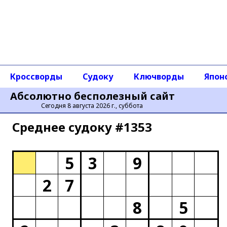
Кроссворды
Судоку
Ключворды
Япон
Абсолютно бесполезный сайт
Сегодня 8 августа 2026 г., суббота
Среднее cудоку #1353
5
3
9
2
7
8
5