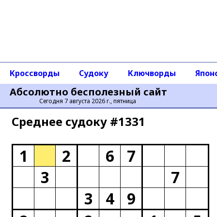
Кроссворды
Судоку
Ключворды
Япон
Абсолютно бесполезный сайт
Сегодня 7 августа 2026 г., пятница
Среднее cудоку #1331
1
2
6
7
3
7
3
4
9