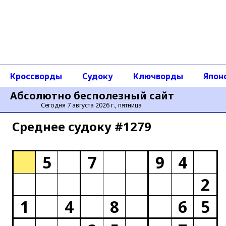
Кроссворды
Судоку
Ключворды
Япон
Абсолютно бесполезный сайт
Сегодня 7 августа 2026 г., пятница
Среднее cудоку #1279
5
7
9
4
2
1
4
8
6
5