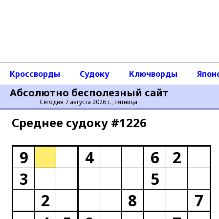
Кроссворды
Судоку
Ключворды
Япон
Абсолютно бесполезный сайт
Сегодня 7 августа 2026 г., пятница
Среднее cудоку #1226
9
4
6
2
3
5
2
8
7